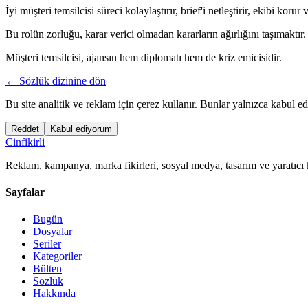
İyi müşteri temsilcisi süreci kolaylaştırır, brief'i netleştirir, ekibi kor
Bu rolün zorluğu, karar verici olmadan kararların ağırlığını taşımaktır.
Müşteri temsilcisi, ajansın hem diplomatı hem de kriz emicisidir.
← Sözlük dizinine dön
Bu site analitik ve reklam için çerez kullanır. Bunlar yalnızca kabul ed
Reddet
Kabul ediyorum
Cinfikirli
Reklam, kampanya, marka fikirleri, sosyal medya, tasarım ve yaratıcı 
Sayfalar
Bugün
Dosyalar
Seriler
Kategoriler
Bülten
Sözlük
Hakkında