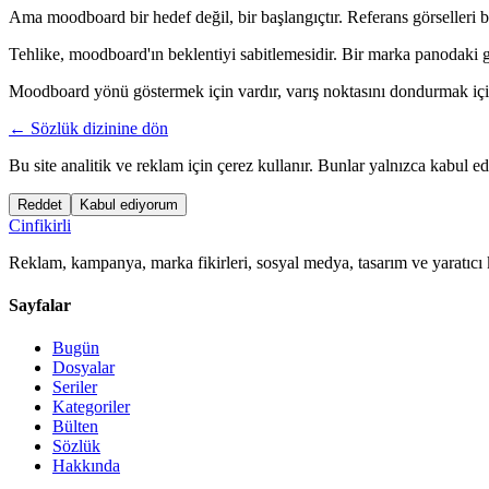
Ama moodboard bir hedef değil, bir başlangıçtır. Referans görselleri bir
Tehlike, moodboard'ın beklentiyi sabitlemesidir. Bir marka panodaki g
Moodboard yönü göstermek için vardır, varış noktasını dondurmak için d
← Sözlük dizinine dön
Bu site analitik ve reklam için çerez kullanır. Bunlar yalnızca kabul ed
Reddet
Kabul ediyorum
Cinfikirli
Reklam, kampanya, marka fikirleri, sosyal medya, tasarım ve yaratıcı 
Sayfalar
Bugün
Dosyalar
Seriler
Kategoriler
Bülten
Sözlük
Hakkında