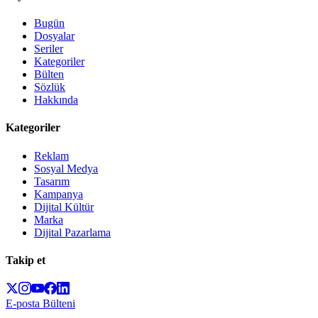
Bugün
Dosyalar
Seriler
Kategoriler
Bülten
Sözlük
Hakkında
Kategoriler
Reklam
Sosyal Medya
Tasarım
Kampanya
Dijital Kültür
Marka
Dijital Pazarlama
Takip et
E-posta Bülteni