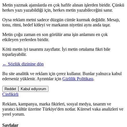
Metin yazmak ajanslarda en çok hafife alınan işlerden biridir. Çünkü
herkes yazı yazabildiği için, herkes metin yazabileceğini sanır.
Oysa reklam metni sadece düzgün cümle kurmak değildir. Mesajı,
tonu, ritmi, hedef kitleyi ve markanın niyetini aynı anda taşır.
Metin çoğu zaman en son görülür ama işin anlamını en çok
etkileyen yerlerden biridir.
Kötü metin iyi tasarımı zayıflatır. İyi metin ortalama fikri bile
toparlayabilir.
← Sözlük dizinine dön
Bu site analitik ve reklam için çerez kullanır. Bunlar yalnızca kabul
ederseniz yüklenir. Ayrıntılar için
Gizlilik Politikası
.
Reddet
Kabul ediyorum
Cinfikirli
Reklam, kampanya, marka fikirleri, sosyal medya, tasarım ve
yaratıcı kültür üzerine Türkiye'den notlar. Küresel vaka analizleri ve
yerel yorum.
Sayfalar