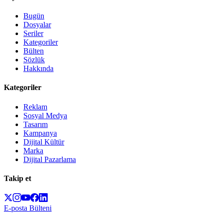
Bugün
Dosyalar
Seriler
Kategoriler
Bülten
Sözlük
Hakkında
Kategoriler
Reklam
Sosyal Medya
Tasarım
Kampanya
Dijital Kültür
Marka
Dijital Pazarlama
Takip et
E-posta Bülteni