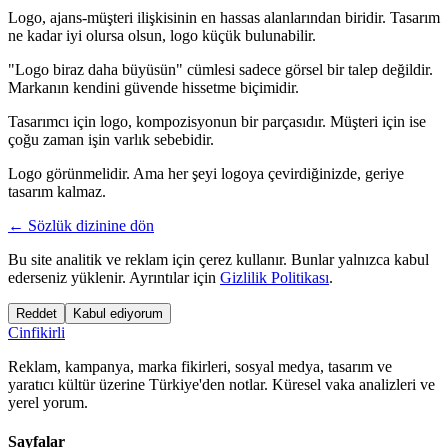
Logo, ajans-müşteri ilişkisinin en hassas alanlarından biridir. Tasarım
ne kadar iyi olursa olsun, logo küçük bulunabilir.
"Logo biraz daha büyüsün" cümlesi sadece görsel bir talep değildir.
Markanın kendini güvende hissetme biçimidir.
Tasarımcı için logo, kompozisyonun bir parçasıdır. Müşteri için ise
çoğu zaman işin varlık sebebidir.
Logo görünmelidir. Ama her şeyi logoya çevirdiğinizde, geriye
tasarım kalmaz.
← Sözlük dizinine dön
Bu site analitik ve reklam için çerez kullanır. Bunlar yalnızca kabul
ederseniz yüklenir. Ayrıntılar için
Gizlilik Politikası
.
Reddet
Kabul ediyorum
Cinfikirli
Reklam, kampanya, marka fikirleri, sosyal medya, tasarım ve
yaratıcı kültür üzerine Türkiye'den notlar. Küresel vaka analizleri ve
yerel yorum.
Sayfalar