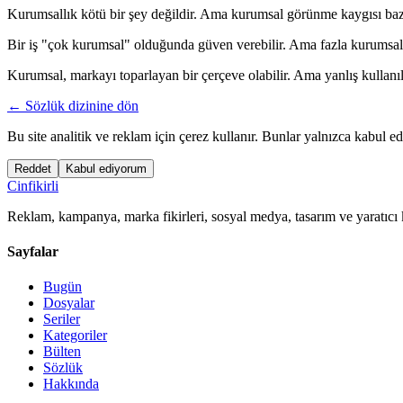
Kurumsallık kötü bir şey değildir. Ama kurumsal görünme kaygısı bazen 
Bir iş "çok kurumsal" olduğunda güven verebilir. Ama fazla kurumsal
Kurumsal, markayı toparlayan bir çerçeve olabilir. Ama yanlış kullanıl
← Sözlük dizinine dön
Bu site analitik ve reklam için çerez kullanır. Bunlar yalnızca kabul ed
Reddet
Kabul ediyorum
Cinfikirli
Reklam, kampanya, marka fikirleri, sosyal medya, tasarım ve yaratıcı 
Sayfalar
Bugün
Dosyalar
Seriler
Kategoriler
Bülten
Sözlük
Hakkında