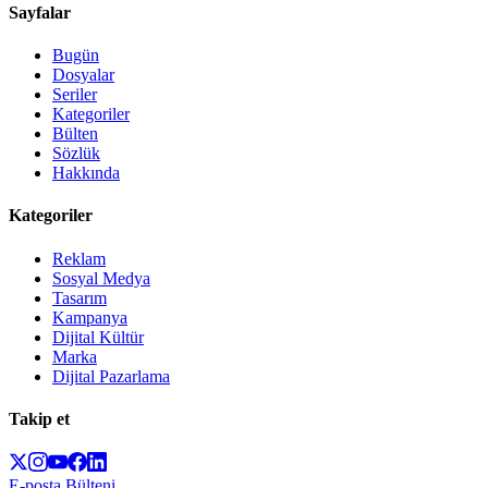
Sayfalar
Bugün
Dosyalar
Seriler
Kategoriler
Bülten
Sözlük
Hakkında
Kategoriler
Reklam
Sosyal Medya
Tasarım
Kampanya
Dijital Kültür
Marka
Dijital Pazarlama
Takip et
E-posta Bülteni